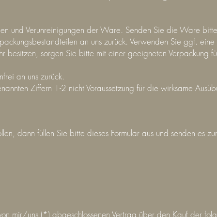
gen und Verunreinigungen der Ware. Senden Sie die Ware bitte
erpackungsbestandteilen an uns zurück. Verwenden Sie ggf. ei
r besitzen, sorgen Sie bitte mit einer geeigneten Verpackung f
frei an uns zurück.
enannten Ziffern 1-2 nicht Voraussetzung für die wirksame Ausüb
en, dann füllen Sie bitte dieses Formular aus und senden es zu
n von mir/uns (*) abgeschlossenen Vertrag über den Kauf der fo