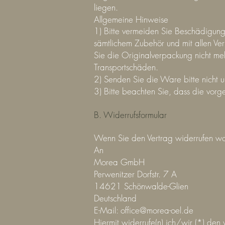
liegen.
Allgemeine Hinweise
1) Bitte vermeiden Sie Beschädigun
sämtlichem Zubehör und mit allen V
Sie die Originalverpackung nicht meh
Transportschäden.
2) Senden Sie die Ware bitte nicht un
3) Bitte beachten Sie, dass die vorg
B. Widerrufsformular
Wenn Sie den Vertrag widerrufen woll
An
Morea GmbH
Perwenitzer Dorfstr. 7 A
14621 Schönwalde-Glien
Deutschland
E-Mail:
office@morea-oel.de
Hiermit widerrufe(n) ich/wir (*) de