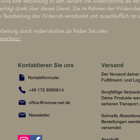
 wird eine Verbindung zu den Servern von widerrufonline.de her
 erfolgt direkt über diesen Dienst. Die im Rahmen der Widerru
 Bearbeitung des Widerrufs verarbeitet und ausschließlich an u
beitung durch widerrufonline.de finden Sie unter:
enschutz/
Kontaktieren Sie uns
Versand
Der Versand deiner 
Kontaktformular
Fulfillment- und Lo
+49 172 8990614
Sorgfältige Verpack
Deine Produkte wer
office@morea-oel.de
sicheren Transport 
Newsletter
Schnelle Abwicklun
Bestellungen werden
versendet.
Anschrift: