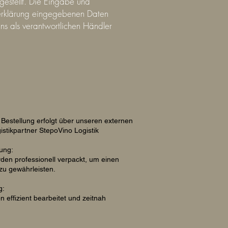
gestellt. Die Eingabe und
fserklärung eingegebenen Daten
ns als verantwortlichen Händler
Bestellung erfolgt über unseren externen
gistikpartner
StepoVino Logistik
ung:
den professionell verpackt, um einen
zu gewährleisten.
g:
 effizient bearbeitet und zeitnah