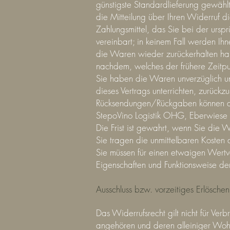
günstigste Standardlieferung gewähl
die Mitteilung über Ihren Widerruf d
Zahlungsmittel, das Sie bei der ursp
vereinbart; in keinem Fall werden I
die Waren wieder zurückerhalten ha
nachdem, welches der frühere Zeitpun
Sie haben die Waren unverzüglich u
dieses Vertrags unterrichten, zurüc
Rücksendungen/Rückgaben können aus
StepoVino Logistik OHG, Eberwiese
Die Frist ist gewahrt, wenn Sie die 
Sie tragen die unmittelbaren Koste
Sie müssen für einen etwaigen Wertv
Eigenschaften und Funktionsweise de
Ausschluss bzw. vorzeitiges Erlösche
Das Widerrufsrecht gilt nicht für Ve
angehören und deren alleiniger Wohn