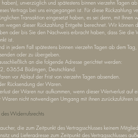
t haben), unverzüglich und spätestens binnen vierzehn Tagen 
ieses Vertrags bei uns eingegangen ist. Für diese Rückzahlung 
rünglichen Transaktion eingesetzt haben, es sei denn, mit Ihnen
hnen wegen dieser Rückzahlung Entgelte berechnet. Wir können d
ben oder bis Sie den Nachweis erbracht haben, dass Sie die 
kt ist.
nd in jedem Fall spätestens binnen vierzehn Tagen ab dem Tag,
kzusenden oder zu übergeben.
schließlich an die folgende Adresse gerichtet werden:
 2, 63654 Büdingen, Deutschland.
Waren vor Ablauf der Frist von vierzehn Tagen absenden.
n der Rücksendung der Waren.
erlust der Waren nur aufkommen, wenn dieser Wertverlust auf ei
r Waren nicht notwendigen Umgang mit ihnen zurückzuführen ist
n des Widerrufsrechts
rbraucher, die zum Zeitpunkt des Vertragsschlusses keinem Mitgli
sitz und Lieferadresse zum Zeitpunkt des Vertragsschlusses au