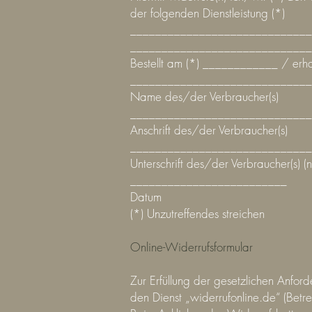
der folgenden Dienstleistung (*)
____________________________
____________________________
Bestellt am (*) ____________ / er
_____________________________
Name des/der Verbraucher(s)
_____________________________
Anschrift des/der Verbraucher(s)
_____________________________
Unterschrift des/der Verbraucher(s) (n
_________________________
Datum
(*) Unzutreffendes streichen
Online-Widerrufsformular
Zur Erfüllung der gesetzlichen Anford
den Dienst „widerrufonline.de“ (Betre