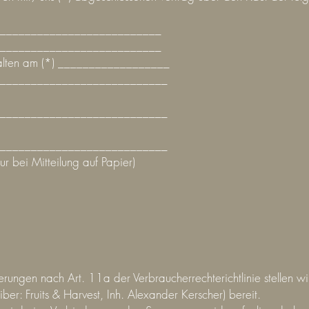
___________________________
___________________________
halten am (*) __________________
___________________________
___________________________
___________________________
ur bei Mitteilung auf Papier)
erungen nach Art. 11a der Verbraucherrechterichtlinie stellen w
iber: Fruits & Harvest, Inh. Alexander Kerscher) bereit.