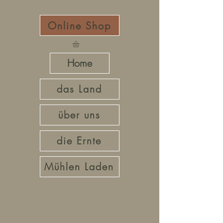
Online Shop
Home
das Land
über uns
die Ernte
Mühlen Laden