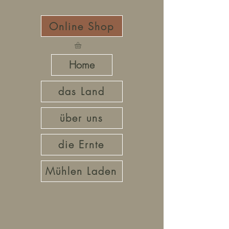
Online Shop
Home
das Land
über uns
die Ernte
Mühlen Laden