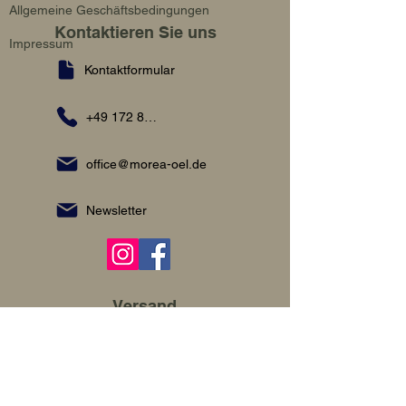
Allgemeine Geschäftsbedingungen
Kontaktieren Sie uns
Impressum
Kontaktformular
+49 172 8990614
office@morea-oel.de
Newsletter
Versand
Der Versand deiner Bestellung erfolgt über unseren
externen Fulfillment- und Logistikpartner
StepoVino