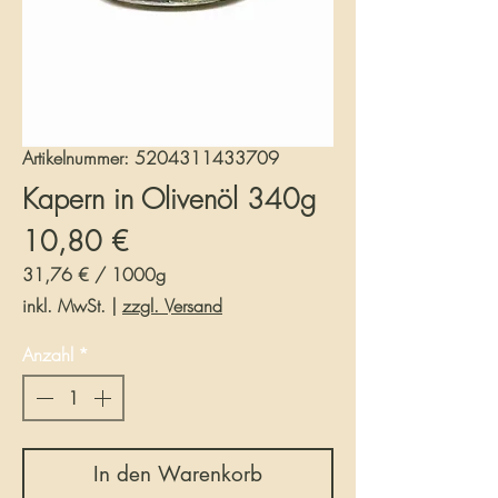
Artikelnummer: 5204311433709
Kapern in Olivenöl 340g
Preis
10,80 €
31,76 €
/
1000g
31,76 €
inkl. MwSt.
|
zzgl. Versand
pro
1000
Anzahl
*
Gramm
In den Warenkorb