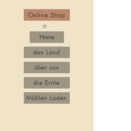
Online Shop
Home
das Land
über uns
die Ernte
Mühlen Laden